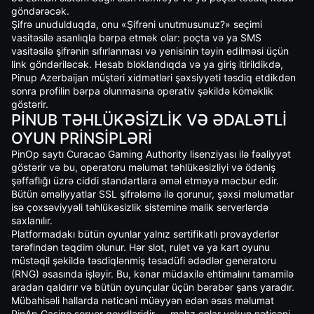
göndərəcək.
Şifrə unudulduqda, onu «Şifrəni unutmusunuz?» seçimi
vasitəsilə asanlıqla bərpa etmək olar: poçta və ya SMS
vasitəsilə şifrənin sıfırlanması və yenisinin təyin edilməsi üçün
link göndəriləcək. Hesab bloklandıqda və ya giriş itirildikdə,
Pinup Azerbaijan müştəri xidmətləri şəxsiyyəti təsdiq etdikdən
sonra profilin bərpa olunmasına operativ şəkildə köməklik
göstərir.
PINUB TƏHLÜKƏSIZLIK VƏ ƏDALƏTLI
OYUN PRINSIPLƏRI
PinOp saytı Curacao Gaming Authority lisenziyası ilə fəaliyyət
göstərir və bu, operatoru məlumat təhlükəsizliyi və ödəniş
şəffaflığı üzrə ciddi standartlara əməl etməyə məcbur edir.
Bütün əməliyyatlar SSL şifrələmə ilə qorunur, şəxsi məlumatlar
isə çoxsəviyyəli təhlükəsizlik sisteminə malik serverlərdə
saxlanılır.
Platformadakı bütün oyunlar yalnız sertifikatlı provayderlər
tərəfindən təqdim olunur. Hər slot, rulet və ya kart oyunu
müstəqil şəkildə təsdiqlənmiş təsadüfi ədədlər generatoru
(RNG) əsasında işləyir. Bu, kənar müdaxilə ehtimalını tamamilə
aradan qaldırır və bütün oyunçular üçün bərabər şans yaradır.
Mübahisəli hallarda nəticəni müəyyən edən əsas məlumat
PinAp Casino server qeydləridir — məhz onlar yekun nəticəni