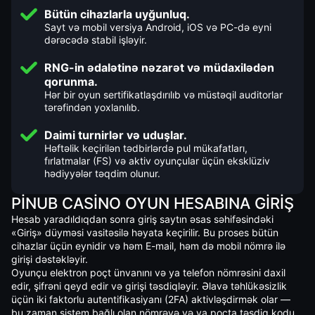
Bütün cihazlarla uyğunluq.
Sayt və mobil versiya Android, iOS və PC-də eyni
dərəcədə stabil işləyir.
RNG-in ədalətinə nəzarət və müdaxilədən
qorunma.
Hər bir oyun sertifikatlaşdırılıb və müstəqil auditorlar
tərəfindən yoxlanılıb.
Daimi turnirlər və uduşlar.
Həftəlik keçirilən tədbirlərdə pul mükafatları,
fırlatmalar (FS) və aktiv oyunçular üçün eksklüziv
hədiyyələr təqdim olunur.
PINUB CASINO OYUN HESABINA GIRIŞ
Hesab yaradıldıqdan sonra giriş saytın əsas səhifəsindəki
«Giriş» düyməsi vasitəsilə həyata keçirilir. Bu proses bütün
cihazlar üçün eynidir və həm E-mail, həm də mobil nömrə ilə
girişi dəstəkləyir.
Oyunçu elektron poçt ünvanını və ya telefon nömrəsini daxil
edir, şifrəni qeyd edir və girişi təsdiqləyir. Əlavə təhlükəsizlik
üçün iki faktorlu autentifikasiyanı (2FA) aktivləşdirmək olar —
bu zaman sistem bağlı olan nömrəyə və ya poçta təsdiq kodu