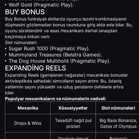
Wolf Gold (Pragmatic Play).
BUY BONUS
Buy Bonus funksiyalı slotlarda oyunçu lazımi kombinasiyanın
düşməsini gözləmədən bonus raunduna giriş əldə edə bilər. Bu,
oyunu sürətləndirir və əsas mexanikanı dərhal sınaqdan
keçirməyə imkan verir.
Slot nümunələri:
Sugar Rush 1000 (Pragmatic Play).
Mummyland Treasures (Belatra Games).
The Dog House Multihold (Pragmatic Play).
EXPANDING REELS
Expanding Reels (genişlənən nağaralar) mexanikası bonuslar
aktivləşdikdə sahədəki simvolların sayını artırır. Bu, ödəniş
xətlərinin sayını yüksəldir və uduş şanslarını dəfələrlə artıra
bilər.
Populyar mexanikaların və nümunələrin cədvəli
Mexanika
Xüsusiyyətlər
Slot nümunələri
Təsadüfi nağd pul
Big Bass Bonanza,
Drops & Wins
prizləri
Gates of Olympus
Dəyişən simvol
Bonanza