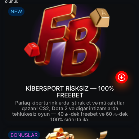
olunur.
NEW
KIBERSPORT RISKSIZ — 100%
FREEBET
Parlaq kiberturinklərdə iştirak et və mükafatlar
qazan! CS2, Dota 2 və digər intizamlarda
təhlükəsiz oyun — 40 ₼-dək freebet və 60 ₼-dək
100% sığorta ilə.
BONUSLAR